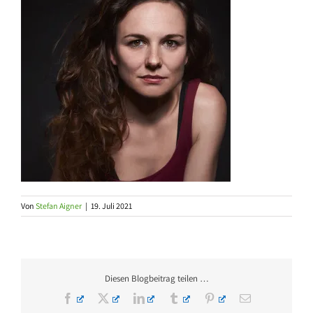
Von
Stefan Aigner
|
19. Juli 2021
Diesen Blogbeitrag teilen …
Facebook
X
LinkedIn
Tumblr
Pinterest
E-
Mail