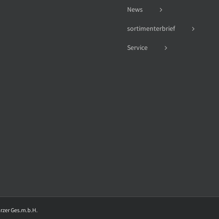
News
sortimenterbrief
Service
arzer Ges.m.b.H.